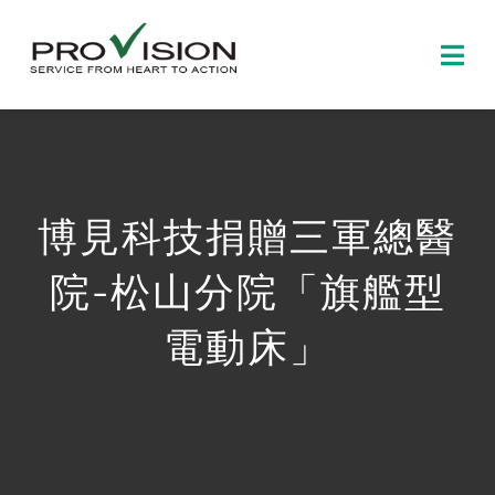
Skip
to
Togg
content
Navi
首頁
關於博見
博見科技捐贈三軍總醫
產品資訊
院-松山分院「旗艦型
電動床」
新聞及活動
聯絡我們
中文