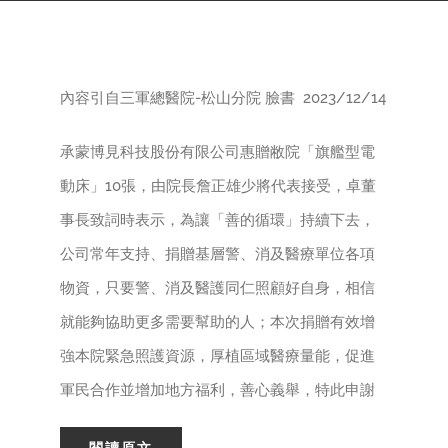
English
內容引自三軍總醫院-松山分院 臉書 2023/12/14
承蒙博見科技股份有限公司惠贈敝院「旗艦型電
動床」10張，由院長詹正雄少將代表接受，卓董
事長致詞時表示，為讓「善的循環」持續下去，
公司常年支持、捐贈基層警、消及醫療單位各項
物資，只要警、消及醫護同仁照顧好自身，相信
就能夠協助更多需要幫助的人；本次捐贈有效增
強本院緊急照護資源，厚植區域醫療量能，促進
軍民合作並增加地方福利，善心義舉，特此申謝